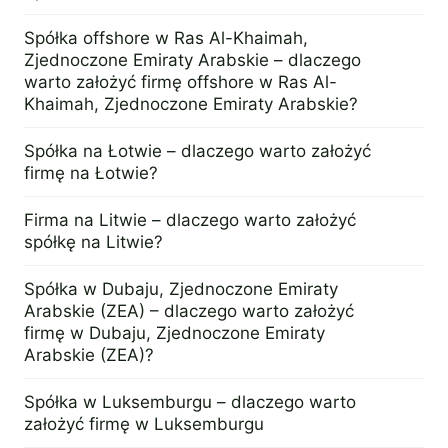
z irlandzką spółką, dostawcą
4 kwietnia 2013
Spółka offshore w Ras Al-Khaimah,
Termin
1 tydzień od otrzymania ws
Zjednoczone Emiraty Arabskie – dlaczego
Siedziba
Siedziba lokalna i sekretarz 
warto założyć firmę offshore w Ras Al-
Khaimah, Zjednoczone Emiraty Arabskie?
Jeżeli spółka dokonała trans
Księgowość
4 kwietnia 2013
w oparciu o szacowaną licz
Spółka na Łotwie – dlaczego warto założyć
Spółka w Irlandii – podstawowe informacje
firmę na Łotwie?
4 kwietnia 2013
Firma na Litwie – dlaczego warto założyć
spółkę na Litwie?
4 kwietnia 2013
Spółka w Dubaju, Zjednoczone Emiraty
Arabskie (ZEA) – dlaczego warto założyć
firmę w Dubaju, Zjednoczone Emiraty
Arabskie (ZEA)?
4 kwietnia 2013
Spółka w Luksemburgu – dlaczego warto
założyć firmę w Luksemburgu