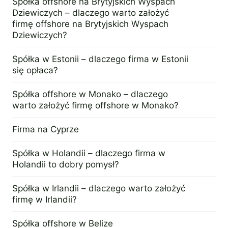
Spółka offshore na Brytyjskich Wyspach
Dziewiczych – dlaczego warto założyć
• Podatek dochodowy: 12,5% 
firmę offshore na Brytyjskich Wyspach
• Podatek od zysków kapita
Dziewiczych?
• Podatek od odsetek i należ
Stawka podatku:
• Dochód spółek zagraniczn
4 kwietnia 2013
Spółka w Estonii – dlaczego firma w Estonii
• Podatek od dywidend: 20
się opłaca?
• VAT: 21,5%
28 września 2024
Kapitał minimalny
Brak progu minimalnego
Spółka offshore w Monako – dlaczego
warto założyć firmę offshore w Monako?
Udziałowcy
Minimum jeden wspólnik.
4 kwietnia 2013
Zagraniczni udziałowcy
Tak
Firma na Cyprze
Przynajmniej dwóch dyrektor
4 grudnia 2022
Zarząd
Spółka w Holandii – dlaczego firma w
Dyrektor i sekretarz genera
Holandii to dobry pomysł?
Holding zagraniczny
Tak
4 kwietnia 2013
Spółka w Irlandii – dlaczego warto założyć
Obowiązkowy audyt sprawozd
Wymogi prawne
firmę w Irlandii?
czy dokonywały transakcji, c
4 kwietnia 2013
Aby zarejestrować się jako 
Spółka offshore w Belize
Rejestracja VAT (jeśli potrzebna)