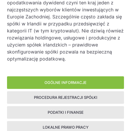
opodatkowania dywidend czyni ten kraj jeden z
najczęstszych wyborów klientów inwestujących w
Europie Zachodniej. Szczególnie często zakłada się
spółki w Irlandii w przypadku przedsięwzięć z
kategorii IT (w tym kryptowalut). Nie dziwią również
rozwiązania holdingowe, usługowe i produkcyjne z
użyciem spółek irlandzkich – prawidłowe
skonfigurowanie spółki pozwala na bezpieczną
optymalizację podatkową.
Procedura rejestracji spółki
Podatki i finanse
Lokalne prawo pracy
Pozostałe informacje
Panel boczny
System podatkowy Irlandii jest wyjątkowo korzystny z 
Google i Facebook nie pomyliły się rejestrując tam sw
OGÓLNE INFORMACJE
Rejestracja spółki:
Prawa pracownika
PROCEDURA REJESTRACJI SPÓŁKI
Rezydencja podatkowa spółki
Pracodawca musi dostarczyć pracownikowi warunki za
Aby zarejestrować spółkę w Irlandii należy sprawdzi
Kolejnym etapem jest zarejestrowanie spółki Urzędz
Przedsiębiorstwo jest rezydentem jeżeli jest zarządza
PODATKI I FINANSE
Ostatni etap to utworzenie konta bankowego oraz ub
Czas pracy
LOKALNE PRAWO PRACY