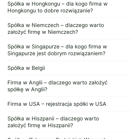
Spółka w Hongkongu – dla kogo firma w
Dywidendy i Odsetki wypłacane nierezydentowi pod
Czas założenia spółki wynosi około dwóch dni roboczy
Hongkongu to dobre rozwiązanie?
Opłaty patentowe – stawka 20%, chyba że umowy po
4 kwietnia 2013
Spółka w Niemczech – dlaczego warto
Kapitał:
założyć firmę w Niemczech?
VAT
4 kwietnia 2013
Brak kapitału minimalnego.
Spółka w Singapurze – dla kogo firma w
Standardowa stawka wynosi 23% (obniżone mają kolejno 
Singapurze jest dobrym rozwiązaniem?
4 kwietnia 2013
Spółka w Belgii
Inne podatki
4 kwietnia 2013
Firma w Anglii – dlaczego warto założyć
Podatek od nieruchomości – lokalne władze nakładaj
spółkę w Anglii?
Opłata skarbowa – opłata skarbowa jest nakładana 
Cło jest nakładane na produkty pochodzące z poza U
4 kwietnia 2013
Firma w USA – rejestracja spółki w USA
Podatek od emisji tlenków węgla, jego wysokość zal
Podatek od zużycia wody, prądu, produkcji odpadów,
4 kwietnia 2013
Spółka w Hiszpanii – dlaczego warto
założyć firmę w Hiszpanii?
Podsumowanie
4 kwietnia 2013