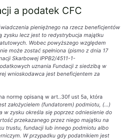
acji a podatek CFC
świadczenia pieniężnego na rzecz beneficjentów
 zysku lecz jest to redystrybucja majątku
 statutowych. Wobec powyższego względem
nie może zostać spełniona (pismo z dnia 17
rmacji Skarbowej IPPB2/4511-1-
odatkowych uznania Fundacji z siedzibą w
tórej wnioskodawca jest beneficjentem za
 normę opisaną w art..30f ust 5a, która
st założycielem (fundatorem) podmiotu, (…)
 w zysku określa się poprzez odniesienie do
wartość przekazanego przez niego majątku na
u trustu, fundacji lub innego podmiotu albo
rniczym. W przypadku gdy podatnikiem jest