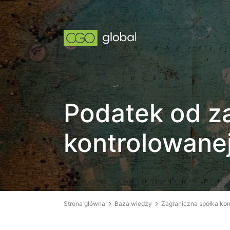
Podatek od za
kontrolowanej 
Strona główna
Baza wiedzy
Zagraniczna spółka ko