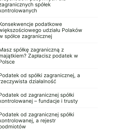
zagranicznych spółek
kontrolowanych
7 marca 2023
Konsekwencje podatkowe
większościowego udziału Polaków
w spółce zagranicznej
8 września 2022
Masz spółkę zagraniczną z
majątkiem? Zapłacisz podatek w
Polsce
6 marca 2023
Podatek od spółki zagranicznej, a
rzeczywista działalność
5 września 2022
Podatek od zagranicznej spółki
kontrolowanej – fundacje i trusty
4 marca 2023
Podatek od zagranicznej spółki
kontrolowanej, a rejestr
podmiotów