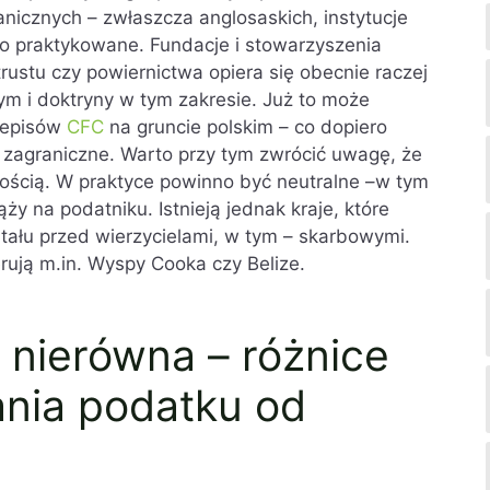
ranicznych – zwłaszcza anglosaskich, instytucje
ko praktykowane. Fundacje i stowarzyszenia
trustu czy powiernictwa opiera się obecnie raczej
ym i doktryny w tym zakresie. Już to może
zepisów
CFC
na gruncie polskim – co dopiero
zagraniczne. Warto przy tym zwrócić uwagę, że
wością. W praktyce powinno być neutralne –w tym
y na podatniku. Istnieją jednak kraje, które
itału przed wierzycielami, w tym – skarbowymi.
erują m.in. Wyspy Cooka czy Belize.
 nierówna – różnice
nia podatku od