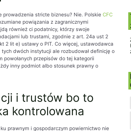
 prowadzenia stricte biznesu? Nie. Polskie
CFC
ozumiane powiązania z zagranicznymi
ejdą również ci podatnicy, którzy swoje
dacjami lub trustami, zgodnie z art. 24a ust 2
2 pkt 2 lit e) ustawy o PIT. Co więcej, ustawodawca
e tych dwóch instytucji ale rozbudował definicję o
em powołanych przepisów do tej kategorii
każdy inny podmiot albo stosunek prawny o
ji i trustów bo to
ka kontrolowana
dku prawnym i gospodarczym powiernictwo nie