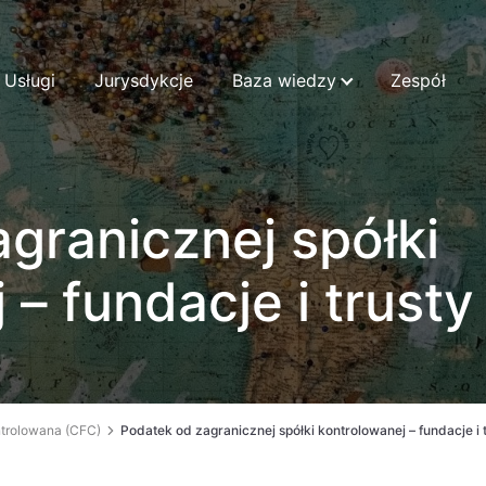
Usługi
Jurysdykcje
Baza wiedzy
Zespół
granicznej spółki
– fundacje i trusty
ntrolowana (CFC)
Podatek od zagranicznej spółki kontrolowanej – fundacje i 