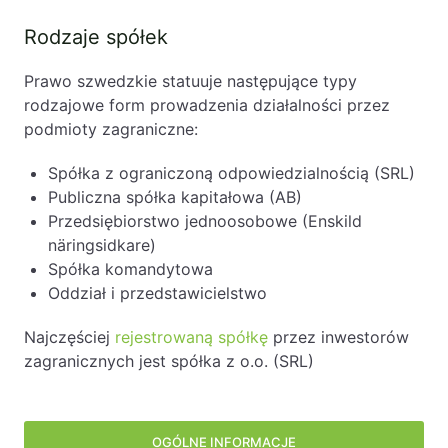
Rodzaje spółek
Prawo szwedzkie statuuje następujące typy
rodzajowe form prowadzenia działalności przez
podmioty zagraniczne:
Spółka z ograniczoną odpowiedzialnością (SRL)
Publiczna spółka kapitałowa (AB)
Przedsiębiorstwo jednoosobowe (Enskild
näringsidkare)
Spółka komandytowa
Oddział i przedstawicielstwo
Najczęściej
rejestrowaną spółkę
przez inwestorów
zagranicznych jest spółka z o.o. (SRL)
Procedura rejestracji spółki
Podatki i finanse
Lokalne prawo pracy
Pozostałe informacje
Panel boczny
W szwedzkim systemie podatkowym istnieje wiele bezp
Nasi klienci rejestrują spółki szwedzkie głównie z m
OGÓLNE INFORMACJE