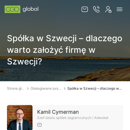
Usługi
Spółka w Szwecji – dlaczego
Jurysdykcje
warto założyć firmę w
Baza wiedzy
Szwecji?
Zespół
Kontakt
Strona główna
Obsługiwane jurysdykcje
Spółka w Szwecji – dlaczego warto założyć firmę w Szwecji?
Kamil Cymerman
PL
EN
Szef działu spółek zagranicznych / Adwokat
SKLEP