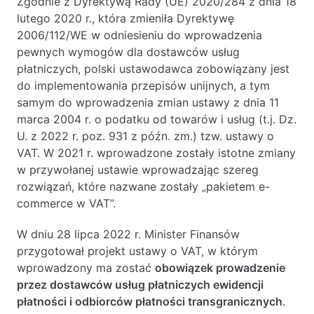
Zgodnie z Dyrektywą Rady (UE) 2020/284 z dnia 18
lutego 2020 r., która zmieniła Dyrektywę
2006/112/WE w odniesieniu do wprowadzenia
pewnych wymogów dla dostawców usług
płatniczych, polski ustawodawca zobowiązany jest
do implementowania przepisów unijnych, a tym
samym do wprowadzenia zmian ustawy z dnia 11
marca 2004 r. o podatku od towarów i usług (t.j. Dz.
U. z 2022 r. poz. 931 z późn. zm.) tzw. ustawy o
VAT. W 2021 r. wprowadzone zostały istotne zmiany
w przywołanej ustawie wprowadzając szereg
rozwiązań, które nazwane zostały „pakietem e-
commerce w VAT”.
W dniu 28 lipca 2022 r. Minister Finansów
przygotował projekt ustawy o VAT, w którym
wprowadzony ma zostać
obowiązek prowadzenie
przez dostawców usług płatniczych ewidencji
płatności i odbiorców płatności transgranicznych
.