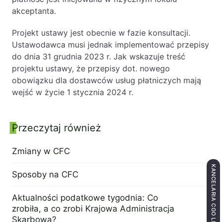
akceptanta.
Projekt ustawy jest obecnie w fazie konsultacji.
Ustawodawca musi jednak implementować przepisy
do dnia 31 grudnia 2023 r. Jak wskazuje treść
projektu ustawy, że przepisy dot. nowego
obowiązku dla dostawców usług płatniczych mają
wejść w życie 1 stycznia 2024 r.
Przeczytaj również
Panel boczny
Zmiany w CFC
14 listopada 2022
KANCELARIA CGO LEGAL
Sposoby na CFC
23 lipca 2014
Aktualności podatkowe tygodnia: Co
zrobiła, a co zrobi Krajowa Administracja
Skarbowa?