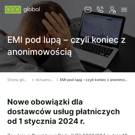
Usługi
EMI pod lupą – czyli koniec z
Jurysdykcje
anonimowością
Baza wiedzy
Zespół
Kontakt
Strona główna
Aktualności
EMI pod lupą – czyli koniec z anonimowością
Nowe obowiązki dla
dostawców usług płatniczych
PL
EN
od 1 stycznia 2024 r.
SKLEP