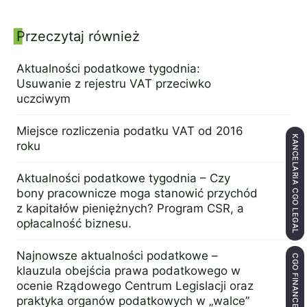
Przeczytaj również
Panel boczny
Aktualności podatkowe tygodnia:
Usuwanie z rejestru VAT przeciwko
uczciwym
22 maja 2017
Miejsce rozliczenia podatku VAT od 2016
KANCELARIA CGO LEGAL
roku
23 listopada 2015
Aktualności podatkowe tygodnia – Czy
bony pracownicze moga stanowić przychód
z kapitałów pieniężnych? Program CSR, a
opłacalność biznesu.
16 maja 2016
Najnowsze aktualności podatkowe –
CGO FINANCE
klauzula obejścia prawa podatkowego w
ocenie Rządowego Centrum Legislacji oraz
praktyka organów podatkowych w „walce”