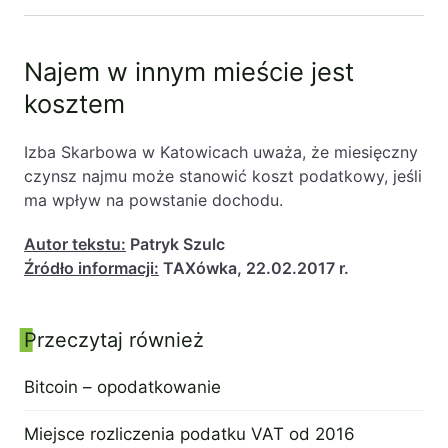
Najem w innym mieście jest
kosztem
Izba Skarbowa w Katowicach uważa, że miesięczny
czynsz najmu może stanowić koszt podatkowy, jeśli
ma wpływ na powstanie dochodu.
Autor tekstu:
Patryk Szulc
Źródło informacji:
TAXówka, 22.02.2017 r.
Przeczytaj również
Panel boczny
Bitcoin – opodatkowanie
22 września 2014
Miejsce rozliczenia podatku VAT od 2016