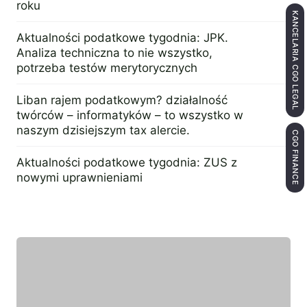
roku
KANCELARIA CGO LEGAL
23 listopada 2015
Aktualności podatkowe tygodnia: JPK.
Analiza techniczna to nie wszystko,
potrzeba testów merytorycznych
15 lutego 2017
Liban rajem podatkowym? działalność
twórców – informatyków – to wszystko w
naszym dzisiejszym tax alercie.
CGO FINANCE
3 lutego 2016
Aktualności podatkowe tygodnia: ZUS z
nowymi uprawnieniami
15 marca 2017
Wyróżniony ekespert