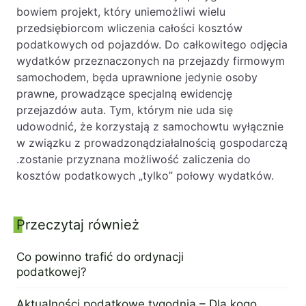
bowiem projekt, który uniemożliwi wielu
przedsiębiorcom wliczenia całości kosztów
podatkowych od pojazdów. Do całkowitego odjęcia
wydatków przeznaczonych na przejazdy firmowym
samochodem, będa uprawnione jedynie osoby
prawne, prowadzące specjalną ewidencję
przejazdów auta. Tym, którym nie uda się
udowodnić, że korzystają z samochowtu wyłącznie
w związku z prowadzonądziałalnością gospodarczą
.zostanie przyznana możliwość zaliczenia do
kosztów podatkowych „tylko” połowy wydatków.
Przeczytaj również
Panel boczny
Co powinno trafić do ordynacji
podatkowej?
27 lipca 2015
Aktualności podatkowe tygodnia – Dla kogo