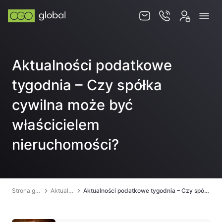
Usługi
Aktualności podatkowe
Jurysdykcje
tygodnia – Czy spółka
Baza wiedzy
cywilna może być
Zespół
właścicielem
Kontakt
nieruchomości?
Strona główna
Aktualności
Aktualności podatkowe tygodnia – Czy spółka cywilna może być właścicielem nieruchomości?
PL
EN
SKLEP