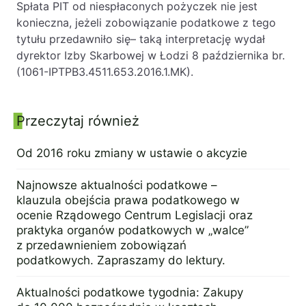
Spłata PIT od niespłaconych pożyczek nie jest
konieczna, jeżeli zobowiązanie podatkowe z tego
tytułu przedawniło się– taką interpretację wydał
dyrektor Izby Skarbowej w Łodzi 8 października br.
(1061-IPTPB3.4511.653.2016.1.MK).
Przeczytaj również
Panel boczny
Od 2016 roku zmiany w ustawie o akcyzie
3 sierpnia 2015
Najnowsze aktualności podatkowe –
klauzula obejścia prawa podatkowego w
ocenie Rządowego Centrum Legislacji oraz
praktyka organów podatkowych w „walce”
z przedawnieniem zobowiązań
podatkowych. Zapraszamy do lektury.
20 lutego 2016
Aktualności podatkowe tygodnia: Zakupy