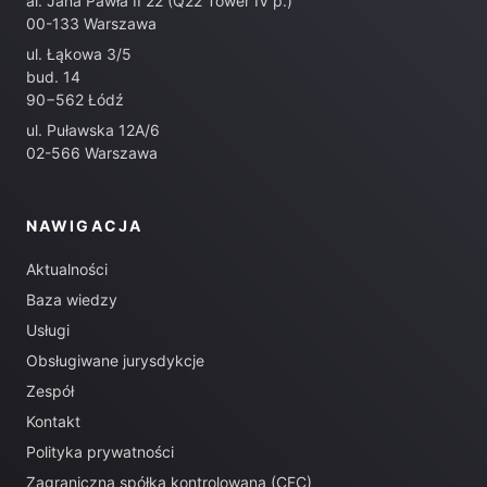
al. Jana Pawła II 22 (Q22 Tower IV p.)
00-133 Warszawa
ul. Łąkowa 3/5
bud. 14
90−562 Łódź
ul. Puławska 12A/6
02-566 Warszawa
NAWIGACJA
Aktualności
Baza wiedzy
Usługi
Obsługiwane jurysdykcje
Zespół
Kontakt
Polityka prywatności
Zagraniczna spółka kontrolowana (CFC)