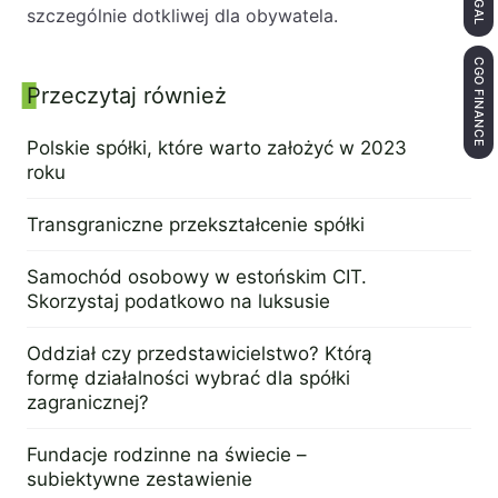
szczególnie dotkliwej dla obywatela.
CGO FINANCE
Przeczytaj również
Panel boczny
Polskie spółki, które warto założyć w 2023
roku
17 maja 2023
Transgraniczne przekształcenie spółki
2 stycznia 2024
Samochód osobowy w estońskim CIT.
Skorzystaj podatkowo na luksusie
24 maja 2023
Oddział czy przedstawicielstwo? Którą
formę działalności wybrać dla spółki
zagranicznej?
29 marca 2023
Fundacje rodzinne na świecie –
subiektywne zestawienie