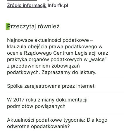
Źródło informacji:
Inforfk.pl
Przeczytaj również
Panel boczny
Najnowsze aktualności podatkowe –
klauzula obejścia prawa podatkowego w
ocenie Rządowego Centrum Legislacji oraz
praktyka organów podatkowych w „walce”
z przedawnieniem zobowiązań
podatkowych. Zapraszamy do lektury.
20 lutego 2016
Spółka zarejestrowana przez Internet
2 listopada 2015
W 2017 roku zmiany dokumentacji
podmiotów powiązanych
16 listopada 2015
Aktualności podatkowe tygodnia: Dla kogo
odwrotne opodatkowanie?