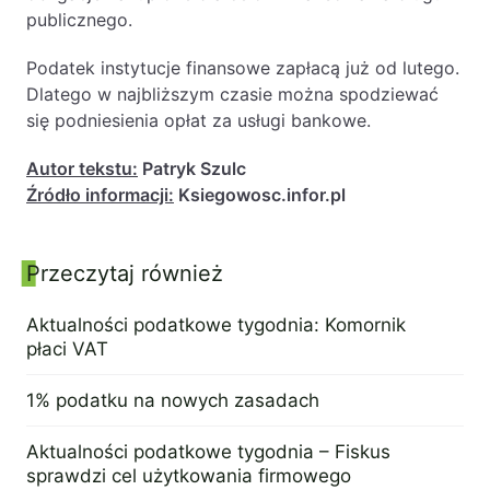
publicznego.
Podatek instytucje finansowe zapłacą już od lutego.
Dlatego w najbliższym czasie można spodziewać
się podniesienia opłat za usługi bankowe.
Autor tekstu:
Patryk Szulc
Źródło informacji:
Ksiegowosc.infor.pl
Przeczytaj również
Panel boczny
Aktualności podatkowe tygodnia: Komornik
płaci VAT
8 marca 2017
1% podatku na nowych zasadach
7 września 2015
Aktualności podatkowe tygodnia – Fiskus
sprawdzi cel użytkowania firmowego