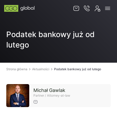
Usługi
Podatek bankowy już od
Jurysdykcje
lutego
Baza wiedzy
Zespół
Kontakt
Strona główna
Aktualności
Podatek bankowy już od lutego
Michał Gawlak
Partner / Attorney-at-law
PL
EN
SKLEP