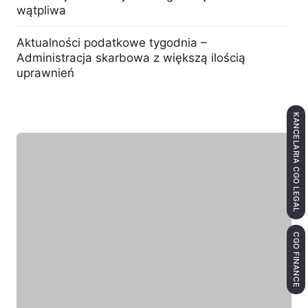
wątpliwa
12 czerwca 2017
Aktualności podatkowe tygodnia –
Administracja skarbowa z większą ilością
uprawnień
8 lutego 2017
KANCELARIA CGO LEGAL
Wyróżniony ekespert
CGO FINANCE