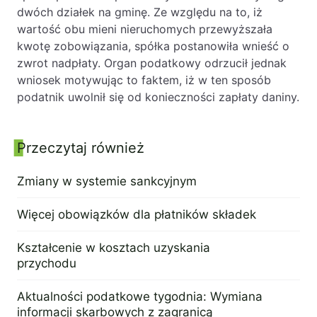
dwóch działek na gminę. Ze względu na to, iż
wartość obu mieni nieruchomych przewyższała
kwotę zobowiązania, spółka postanowiła wnieść o
zwrot nadpłaty. Organ podatkowy odrzucił jednak
wniosek motywując to faktem, iż w ten sposób
podatnik uwolnił się od konieczności zapłaty daniny.
Przeczytaj również
Panel boczny
Zmiany w systemie sankcyjnym
23 września 2022
Więcej obowiązków dla płatników składek
18 października 2015
Kształcenie w kosztach uzyskania
przychodu
21 grudnia 2015
Aktualności podatkowe tygodnia: Wymiana
informacji skarbowych z zagranicą