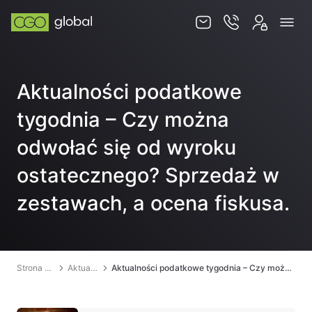
Usługi
Aktualności podatkowe
Jurysdykcje
tygodnia – Czy można
Baza wiedzy
odwołać się od wyroku
Zespół
ostatecznego? Sprzedaż w
Kontakt
zestawach, a ocena fiskusa.
Strona główna
Aktualności
Aktualności podatkowe tygodnia – Czy można odwołać się od wyroku ostatecznego? Sprzedaż w zestawach, a ocena fiskusa.
PL
EN
SKLEP