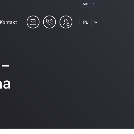
SKLEP
Kontakt
PL
 –
na