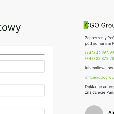
ktowy
CGO Gro
Zapraszamy Pań
pod numerami t
(+48) 42 663 6
(+48) 22 873 7
lub mailowo po
office@cgogrou
Dokładne adres
znajdziecie Pań
An