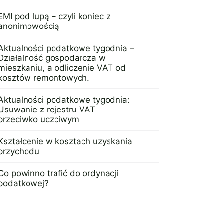
EMI pod lupą – czyli koniec z
anonimowością
30 września 2022
Aktualności podatkowe tygodnia –
Działalność gospodarcza w
mieszkaniu, a odliczenie VAT od
kosztów remontowych.
17 października 2016
Aktualności podatkowe tygodnia:
Usuwanie z rejestru VAT
przeciwko uczciwym
22 maja 2017
Kształcenie w kosztach uzyskania
przychodu
21 grudnia 2015
Co powinno trafić do ordynacji
podatkowej?
27 lipca 2015