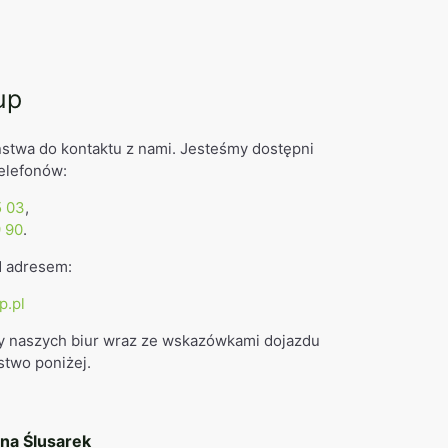
up
stwa do kontaktu z nami. Jesteśmy dostępni
elefonów:
5 03
,
9 90
.
d adresem:
p.pl
y naszych biur wraz ze wskazówkami dojazdu
stwo poniżej.
na Ślusarek