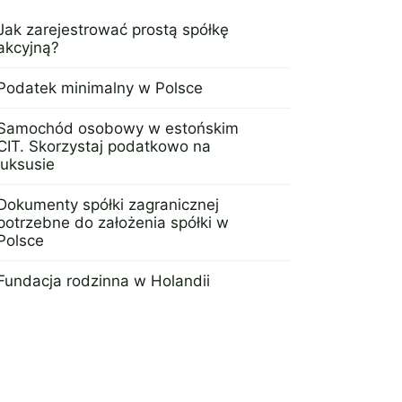
Jak zarejestrować prostą spółkę
akcyjną?
26 kwietnia 2023
Podatek minimalny w Polsce
2 stycznia 2024
Samochód osobowy w estońskim
CIT. Skorzystaj podatkowo na
luksusie
24 maja 2023
Dokumenty spółki zagranicznej
potrzebne do założenia spółki w
Polsce
10 maja 2023
Fundacja rodzinna w Holandii
14 czerwca 2023