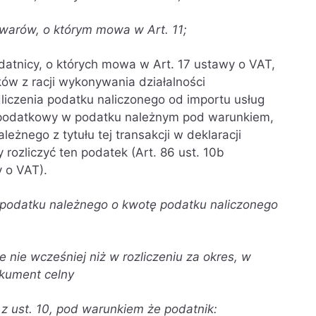
arów, o którym mowa w Art. 11;
datnicy, o których mowa w Art. 17 ustawy o VAT,
ków z racji wykonywania działalności
iczenia podatku naliczonego od importu usług
 podatkowy w podatku należnym pod warunkiem,
eżnego z tytułu tej transakcji w deklaracji
 rozliczyć ten podatek (Art. 86 ust. 10b
y o VAT).
y podatku należnego o kwotę podatku naliczonego
aje nie wcześniej niż w rozliczeniu za okres, w
okument celny
e z ust. 10, pod warunkiem że podatnik: