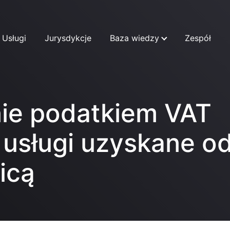
Usługi
Jurysdykcje
Baza wiedzy
Zespół
ie podatkiem VAT
 usługi uzyskane o
icą