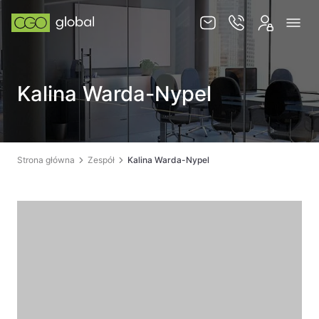
Usługi
Kalina Warda-Nypel
Jurysdykcje
Baza wiedzy
Zespół
Strona główna
Zespół
Kalina Warda-Nypel
Kontakt
PL
EN
SKLEP