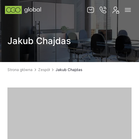
Usługi
Jakub Chajdas
Jurysdykcje
Baza wiedzy
Zespół
Strona główna
Zespół
Jakub Chajdas
Kontakt
PL
EN
SKLEP